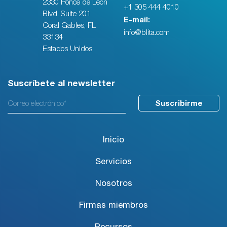
2330 Ponce de Leon
+1 305 444 4010
Blvd. Suite 201
E-mail:
Coral Gables, FL
info@blita.com
33134
Estados Unidos
Suscríbete al newsletter
Inicio
Servicios
Nosotros
Firmas miembros
Recursos