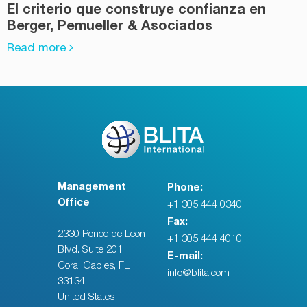
El criterio que construye confianza en
Berger, Pemueller & Asociados
Read more
Management
Phone:
Office
+1 305 444 0340
Fax:
2330 Ponce de Leon
+1 305 444 4010
Blvd. Suite 201
E-mail:
Coral Gables, FL
info@blita.com
33134
United States